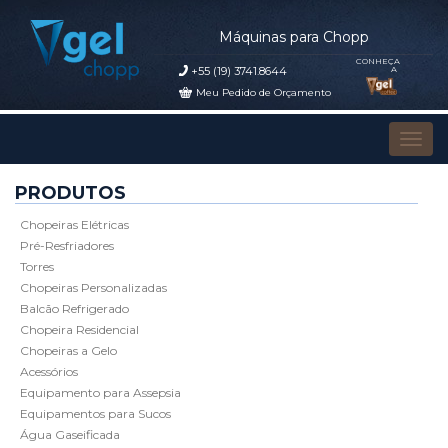
Máquinas para Chopp
CONHEÇA
+55 (19) 3741.8644
A
Meu Pedido de Orçamento
Pular para o conteúdo
Alter
PRODUTOS
Chopeiras Elétricas
Pré-Resfriadores
Torres
Chopeiras Personalizadas
Balcão Refrigerado
Chopeira Residencial
Chopeiras a Gelo
Acessórios
Equipamento para Assepsia
Equipamentos para Sucos
Água Gaseificada