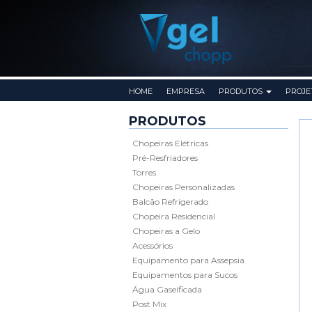
Pular para o conteúdo
HOME
EMPRESA
PRODUTOS
PROJE
PRODUTOS
Chopeiras Elétricas
Pré-Resfriadores
Torres
Chopeiras Personalizadas
Balcão Refrigerado
Chopeira Residencial
Chopeiras a Gelo
Acessórios
Equipamento para Assepsia
Equipamentos para Sucos
Água Gaseificada
Post Mix