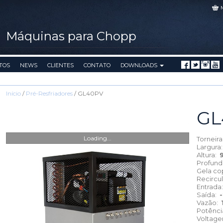
Máquinas para Chopp
TOS
NEWS
CLIENTES
CONTATO
DOWNLOADS
Início
/
Pré-Resfriadores
/ GL40PV
GL
Loading...
Torneir
Largura
Altura:
Profun
Gela co
Recircu
Entrada
Saída:
Vazão:
Potênc
Voltag