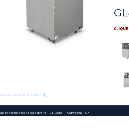
GL
CLIQUE 
Clique na imagem para visualizar
o de acesso azul ao lado direito) - Jd. Lago II - Campinas - SP