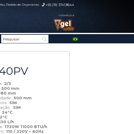
Meu Pedido de Orçamento
+55 (19) 3741.8644
CONHEÇA A
40PV
as:
2/3
:
500 mm
980 mm
didade:
500 mm
pos:
SIM
lação:
SIM
:
24°C
-2°C
130 L/h
ia:
1720W 11000 BTU/h
em:
110 / 220V – 60Hz