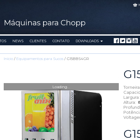
Máquinas para Chopp
TOS
NEWS
CLIENTES
CONTATO
DOWNLOADS
Início
/
Equipamentos para Sucos
/ G15BBS4GR
G1
Loading...
Torneir
Capaci
Largura
Altura:
Profun
Potênc
Voltag
G1