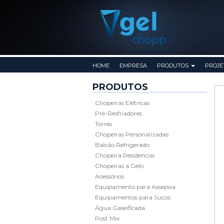
Pular para o conteúdo
HOME
EMPRESA
PRODUTOS
PROJE
PRODUTOS
Chopeiras Elétricas
Pré-Resfriadores
Torres
Chopeiras Personalizadas
Balcão Refrigerado
Chopeira Residencial
Chopeiras a Gelo
Acessórios
Equipamento para Assepsia
Equipamentos para Sucos
Água Gaseificada
Post Mix