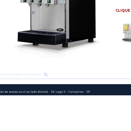
CLIQUE 
Clique na imagem para visualizar
o de acesso azul ao lado direito) - Jd. Lago II - Campinas - SP