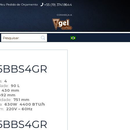
Meu Pedido de Orçamento
+55 (19) 3741.8644
CONHEÇA A
5BBS4GR
as:
4
dade:
90 L
:
430 mm
892 mm
didade:
751 mm
ia:
630W 4400 BTU/h
em:
220V – 60Hz
5BBS4GR