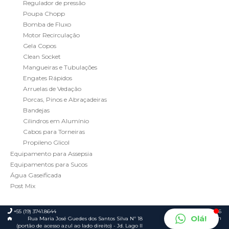
Regulador de pressão
Poupa Chopp
Bomba de Fluxo
Motor Recirculação
Gela Copos
Clean Socket
Mangueiras e Tubulações
Engates Rápidos
Arruelas de Vedação
Porcas, Pinos e Abraçadeiras
Bandejas
Cilindros em Alumínio
Cabos para Torneiras
Propileno Glicol
Equipamento para Assepsia
Equipamentos para Sucos
Água Gaseificada
Post Mix
+55 (19) 3741.8644
© 2026
Olá!
Foca.in
Rua Maria José Guedes dos Santos Silva Nº 18
(portão de acesso azul ao lado direito) - Jd. Lago II