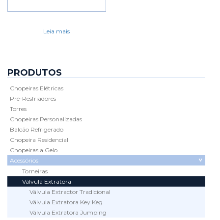
Leia mais
PRODUTOS
Chopeiras Elétricas
Pré-Resfriadores
Torres
Chopeiras Personalizadas
Balcão Refrigerado
Chopeira Residencial
Chopeiras a Gelo
Acessórios
Torneiras
Válvula Extratora
Válvula Extractor Tradicional
Válvula Extratora Key Keg
Válvula Extratora Jumping