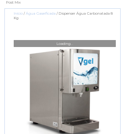
Post Mix
Início
/
Água Gaseificada
/ Dispenser Água Carbonatada 8
Kg
Loading...