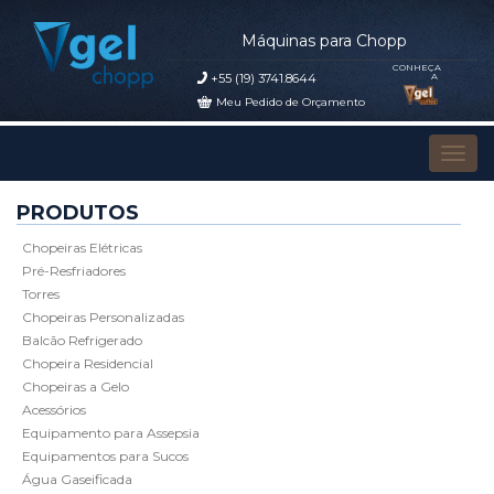
Máquinas para Chopp
CONHEÇA
+55 (19) 3741.8644
A
Meu Pedido de Orçamento
Pular para o conteúdo
Alter
PRODUTOS
Chopeiras Elétricas
Pré-Resfriadores
Torres
Chopeiras Personalizadas
Balcão Refrigerado
Chopeira Residencial
Chopeiras a Gelo
Acessórios
Equipamento para Assepsia
Equipamentos para Sucos
Água Gaseificada