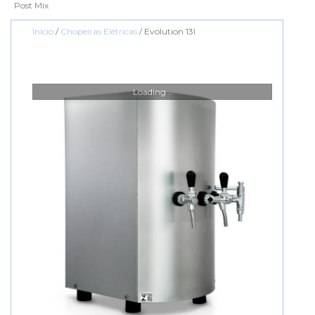
Post Mix
Início
/
Chopeiras Elétricas
/ Evolution 13I
Loading...