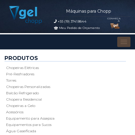
Máquinas para Chopp
CONHEÇA
+55 (19) 3741.8644
A
Meu Pedido de Orçamento
Pular para o conteúdo
Alter
PRODUTOS
Chopeiras Elétricas
Pré-Resfriadores
Torres
Chopeiras Personalizadas
Balcão Refrigerado
Chopeira Residencial
Chopeiras a Gelo
Acessórios
Equipamento para Assepsia
Equipamentos para Sucos
Água Gaseificada