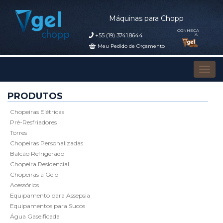
Máquinas para Chopp
CONHEÇA
+55 (19) 3741.8644
A
Meu Pedido de Orçamento
Pular para o conteúdo
Alter
PRODUTOS
Chopeiras Elétricas
Pré-Resfriadores
Torres
Chopeiras Personalizadas
Balcão Refrigerado
Chopeira Residencial
Chopeiras a Gelo
Acessórios
Equipamento para Assepsia
Equipamentos para Sucos
Água Gaseificada