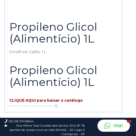
Propileno Glicol
(Alimentício) 1L
Dowfrost Galão: 1 L
Propileno Glicol
(Alimentício) 1L
CLIQUE AQUI para baixar o catálogo
Clique na imagem para visualizar
+55 (19) 3741.8644
© 2026
Olá!
Foca.in
Rua Maria José Guedes dos Santos Silva Nº 18
(portão de acesso azul ao lado direito) - Jd. Lago II
- Campinas - SP