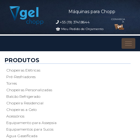
Máquinas para Chopp
CONHEÇA
+55 (19) 3741.8644
A
Meu Pedido de Orçamento
Pular para o conteúdo
Alter
PRODUTOS
Chopeiras Elétricas
Pré-Resfriadores
Torres
Chopeiras Personalizadas
Balcão Refrigerado
Chopeira Residencial
Chopeiras a Gelo
Acessórios
Equipamento para Assepsia
Equipamentos para Sucos
Água Gaseificada