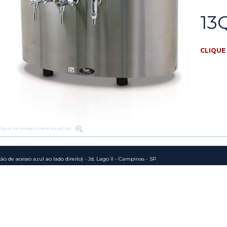
13
CLIQUE 
Clique na imagem para visualizar
o de acesso azul ao lado direito) - Jd. Lago II - Campinas - SP