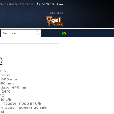
Meu Pedido de Orçamento
+55 (19) 3741.8644
CONHEÇA A
Q
as:
3
l:
Inox
:
800 mm
690 mm
didade:
440 mm
:
24°C
1°C
110 L/h
ia:
1720W 11000 BTU/h
em:
220V – 60Hz (110V sob
ta)