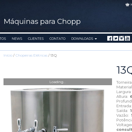
Máquinas para Chopp
TOS
NEWS
CLIENTES
CONTATO
DOWNLOADS
Início
/
Chopeiras Elétricas
/ 13Q
13
Loading...
Torneir
Materia
Largura
Altura:
Profun
Entrada
Saída:
Vazão:
Potênc
Voltag
consul