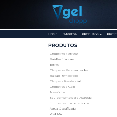
Pular para o conteúdo
HOME
EMPRESA
PRODUTOS
PROJE
PRODUTOS
Chopeiras Elétricas
Pré-Resfriadores
Torres
Chopeiras Personalizadas
Balcão Refrigerado
Chopeira Residencial
Chopeiras a Gelo
Acessórios
Equipamento para Assepsia
Equipamentos para Sucos
Água Gaseificada
Post Mix