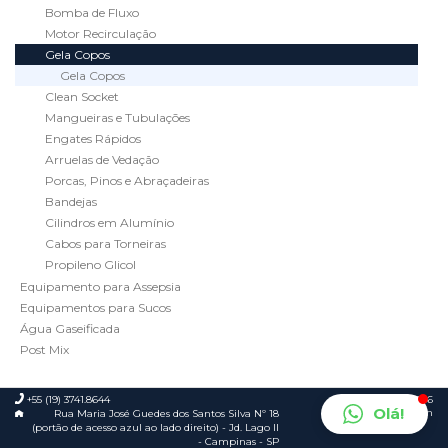
Bomba de Fluxo
Motor Recirculação
Gela Copos
Gela Copos
Clean Socket
Mangueiras e Tubulações
Engates Rápidos
Arruelas de Vedação
Porcas, Pinos e Abraçadeiras
Bandejas
Cilindros em Alumínio
Cabos para Torneiras
Propileno Glicol
Equipamento para Assepsia
Equipamentos para Sucos
Água Gaseificada
Post Mix
+55 (19) 3741.8644
© 2026
Olá!
Foca.in
Rua Maria José Guedes dos Santos Silva Nº 18
(portão de acesso azul ao lado direito) - Jd. Lago II
- Campinas - SP