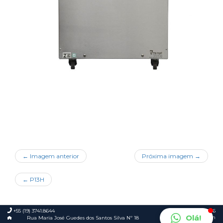
← Imagem anterior
Próxima imagem →
←
P13H
+55 (19) 3741.8644
© 2026
Olá!
Foca.in
Rua Maria José Guedes dos Santos Silva Nº 18