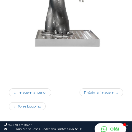
← Imagem anterior
Próxima imagem →
←
Torre Looping
+55 (19) 3741.8644
© 2026
Olá!
Foca.in
Rua Maria José Guedes dos Santos Silva Nº 18