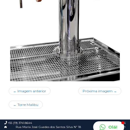
← Imagem anterior
Próxima imagem →
←
Torre Malibu
+55 (19) 3741.8644
© 2026
Olá!
Foca.in
Rua Maria José Guedes dos Santos Silva Nº 18