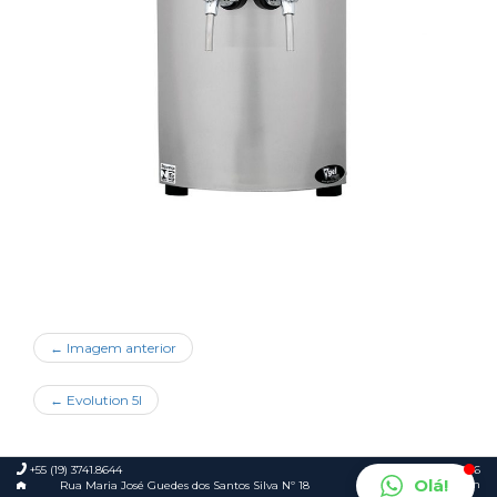
← Imagem anterior
←
Evolution 5I
+55 (19) 3741.8644
© 2026
Olá!
Foca.in
Rua Maria José Guedes dos Santos Silva Nº 18