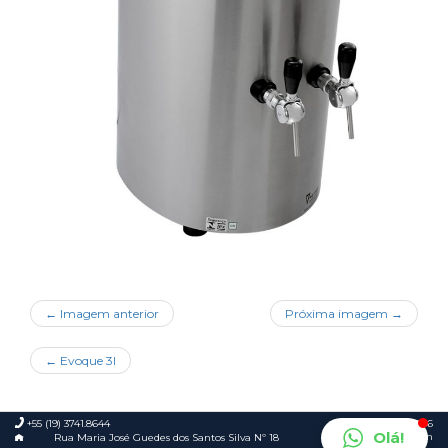
← Imagem anterior
Próxima imagem →
←
Evoque 3I
+55 (19) 3741.8644
© 2026
Olá!
Foca.in
Rua Maria José Guedes dos Santos Silva Nº 18