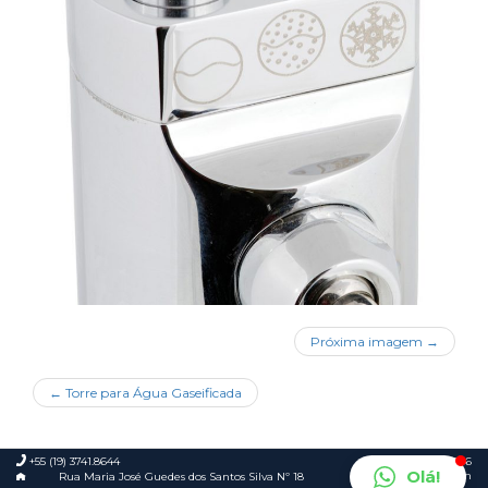
Próxima imagem →
←
Torre para Água Gaseificada
+55 (19) 3741.8644
© 2026
Olá!
Foca.in
Rua Maria José Guedes dos Santos Silva Nº 18