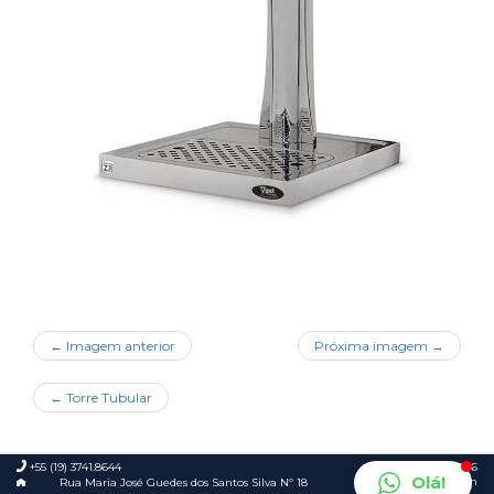
← Imagem anterior
Próxima imagem →
←
Torre Tubular
+55 (19) 3741.8644
© 2026
Olá!
Foca.in
Rua Maria José Guedes dos Santos Silva Nº 18