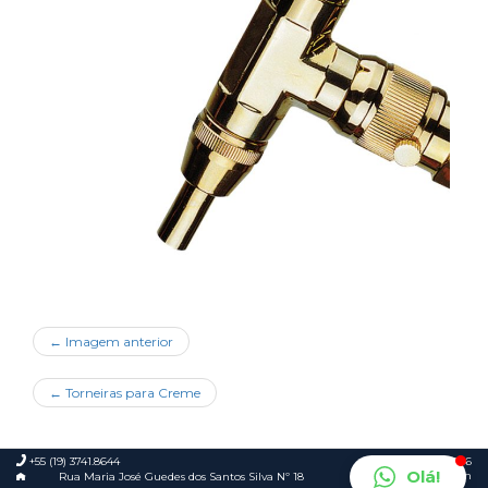
← Imagem anterior
←
Torneiras para Creme
+55 (19) 3741.8644
© 2026
Olá!
Foca.in
Rua Maria José Guedes dos Santos Silva Nº 18