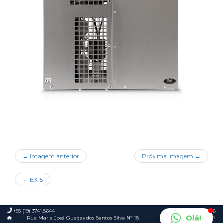
← Imagem anterior
Próxima imagem →
←
EX15
+55 (19) 3741.8644
© 2026
Olá!
Foca.in
Rua Maria José Guedes dos Santos Silva Nº 18