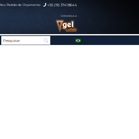
Meu Pedido de Orçamento
+55 (19) 3741.8644
CONHEÇA A