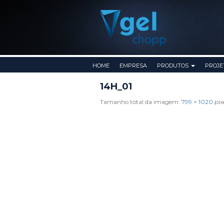
Pular para o conteúdo
HOME
EMPRESA
PRODUTOS
PROJE
14H_01
Tamanho total da imagem:
799
×
1020
pix