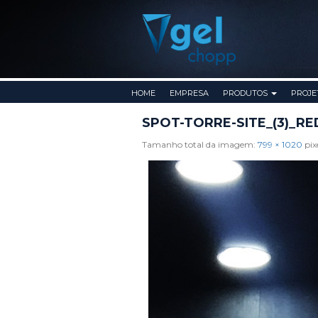
Pular para o conteúdo
HOME
EMPRESA
PRODUTOS
PROJE
SPOT-TORRE-SITE_(3)_RE
Tamanho total da imagem:
799
×
1020
pix