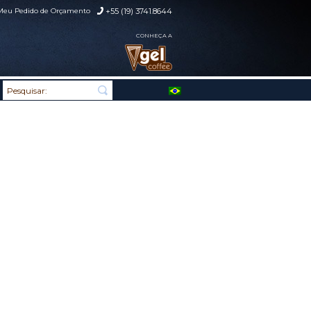
Meu Pedido de Orçamento
+55 (19) 3741.8644
CONHEÇA A