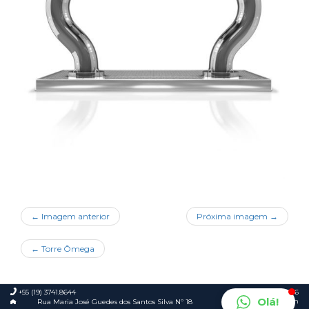
← Imagem anterior
Próxima imagem →
←
Torre Ômega
+55 (19) 3741.8644
© 2026
Olá!
Foca.in
Rua Maria José Guedes dos Santos Silva Nº 18