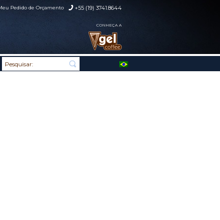
Meu Pedido de Orçamento
+55 (19) 3741.8644
CONHEÇA A