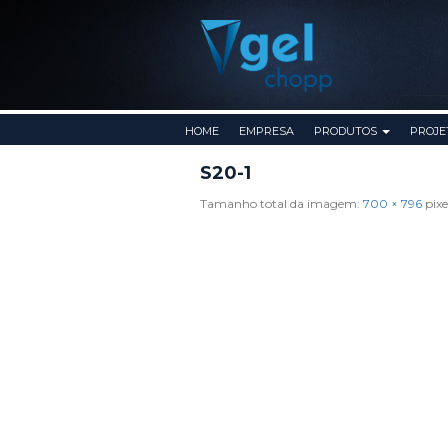
Pular para o conteúdo
HOME
EMPRESA
PRODUTOS
PROJE
S20-1
Tamanho total da imagem:
700
×
796
pixe